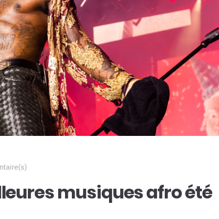
taire(s)
lleures musiques afro été