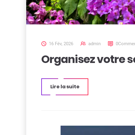
16 Fév, 2026
admin
0Comment
Organisez votre sé
Lire la suite
« Organisez
votre séjour
à Marseille »