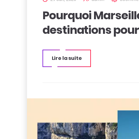
Pourquoi Marseille
destinations pour 
Lire la suite
« Pourquoi
Marseille est
l’une des
meilleures
destinations
pour les
fêtards »