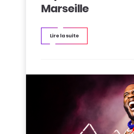
Marseille
Lire la suite
« Top 10 des
lieux
incontournables
à visiter à
Marseille »