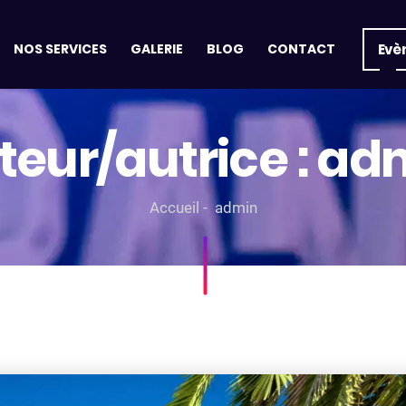
NOS SERVICES
GALERIE
BLOG
CONTACT
Evè
teur/autrice :
ad
Accueil
admin